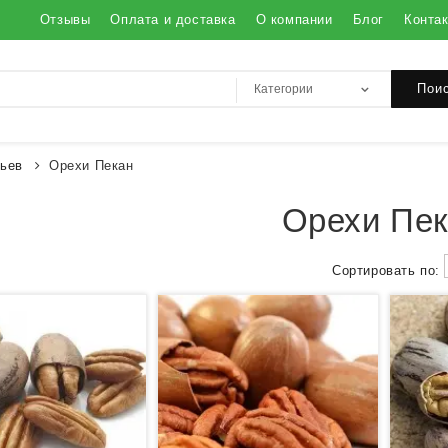
Отзывы
Оплата и доставка
О компании
Блог
Конта
Пои
ьев
Орехи Пекан
Орехи Пе
Сортировать по: