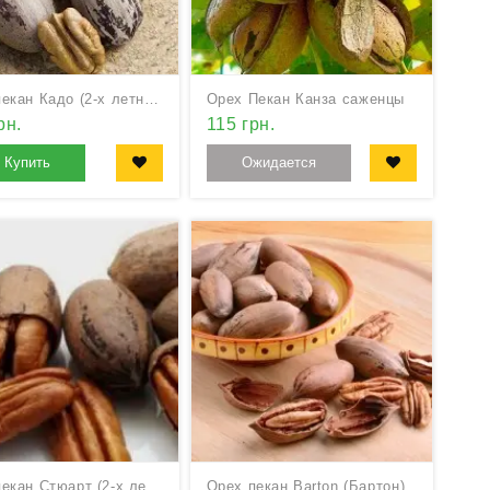
Орех пекан Кадо (2-х летний)
Орех Пекан Канза саженцы
рн.
115 грн.
Купить
Ожидается
Орех пекан Стюарт (2-х летний)
Орех пекан Barton (Бартон)