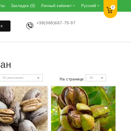
кты
Закладки (0)
Личный кабинет
Русский
0
+38(068)667-79-97
ск
кан
На странице: