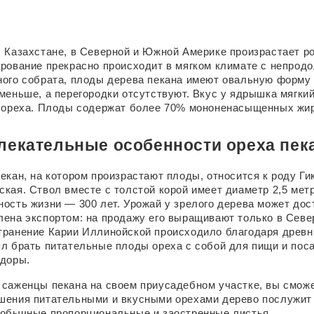
 Казахстане, в Северной и Южной Америке произрастает род
рование прекрасно происходит в мягком климате с непродо
ого собрата, плоды дерева пекана имеют овальную форму с 
меньше, а перегородки отсутствуют. Вкус у ядрышка мягкий с
о ореха. Плоды содержат более 70% мононенасыщенных жи
лекательные особенности ореха пек
екан, на котором произрастают плоды, относится к роду Гик
кая. Ствол вместе с толстой корой имеет диаметр 2,5 метр
ость жизни — 300 лет. Урожай у зрелого дерева может дости
ена экспортом: на продажу его выращивают только в Север
ранение Карии Иллинойской происходило благодаря древни
л брать питательные плоды ореха с собой для пищи и посад
адоры.
саженцы пекана на своем приусадебном участке, вы сможет
шения питательными и вкусными орехами дерево послужит 
еобычные пропорциональные и заостренные листья.