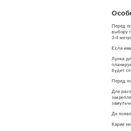
Особ
Перед по
выбору п
3-4 метр
Если име
Лунка дл
планируе
будет сп
Перед по
Для расп
закрепля
замульч
До появл
Карии не