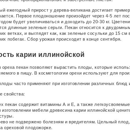
й ежегодный прирост у дерева-великана достигает примерно
ается. Первое плодоношение произойдет через 4-5 лет пос
одом будет увеличиваться и доходить до 20-30 кг. Цветение
ся длинные зеленые серьги. Пекан относится к двудомным
их ветках, и выглядят как, как зеленые сосульки до 15 см 
их побегах. Сбор урожая происходит в конце сентября.
ость карии иллинойской
ореха пекан позволяют вырастить плоды, которые использу
яемого в пищу. В косметологии орехи используют для прои
плоды часто применяют при изготовлении различных блюд и
е свойства:
х пекан содержит витамины А и Е, а также легкоусвояемые
 изготовлении мебели древесина карии иллинойской ценитс
стуры.
ево не подвержено болезням и вредителям. Цельный плод, 
а ореховой плодожорке.