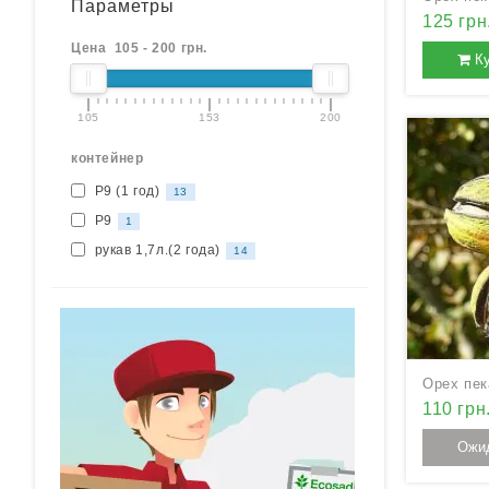
Параметры
125 грн
Цена
105
-
200
грн.
К
105
153
200
контейнеp
Р9 (1 год)
13
P9
1
рукав 1,7л.(2 года)
14
110 грн
Ожи