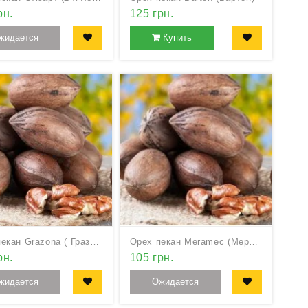
рн.
125 грн.
жидается
Купить
Орех пекан Grazona ( Гразона)
Орех пекан Meramec (Мерамек)
рн.
105 грн.
жидается
Ожидается