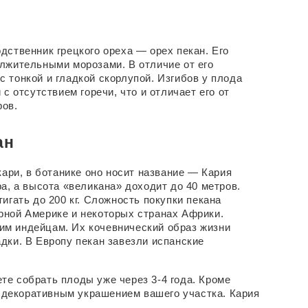
ственник грецкого ореха — орех пекан. Его 
лжительными морозами. В отличие от его 
тонкой и гладкой скорлупой. Изгибов у плода 
 отсутствием горечи, что и отличает его от 
ров.
ан
ари, в ботанике оно носит название — Кария 
а, а высота «великана» доходит до 40 метров. 
гать до 200 кг. Сложность покупки пекана 
ной Америке и некоторых странах Африки. 
м индейцам. Их кочевнический образ жизни 
ки. В Европу пекан завезли испанские 
е собрать плоды уже через 3-4 года. Кроме 
декоративным украшением вашего участка. Кария 