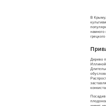
В Крыму,
культиви
популярн
намного 
грецког
Прив
Дерево п
Иллинойс
Длительн
обусловл
Распрост
заставля
конкист
Посадив 
плодоно
имеет н