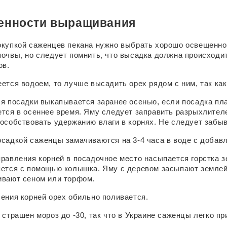
енности выращивания
купкой саженцев пекана нужно выбрать хорошо освещенное
очвы, но следует помнить, что высадка должна происходит
ов.
ется водоем, то лучше высадить орех рядом с ним, так ка
я посадки выкапывается заранее осенью, если посадка пла
тся в осеннее время. Яму следует заправить разрыхлителем
особствовать удержанию влаги в корнях. Не следует забыв
садкой саженцы замачиваются на 3-4 часа в воде с добав
равления корней в посадочное место насыпается горстка з
ется с помощью колышка. Яму с деревом засыпают землей и
ивают сеном или торфом.
ения корней орех обильно поливается.
 страшен мороз до -30, так что в Украине саженцы легко п