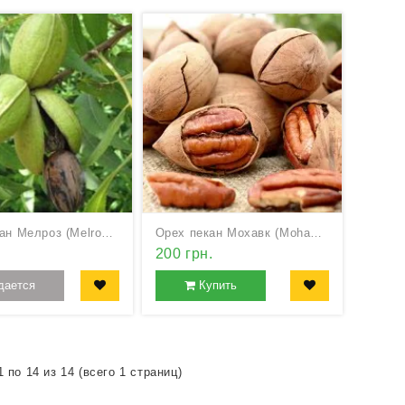
Орех пекан Мелроз (Melrose)
Орех пекан Мохавк (Mohawk)
.
200 грн.
дается
Купить
 по 14 из 14 (всего 1 страниц)