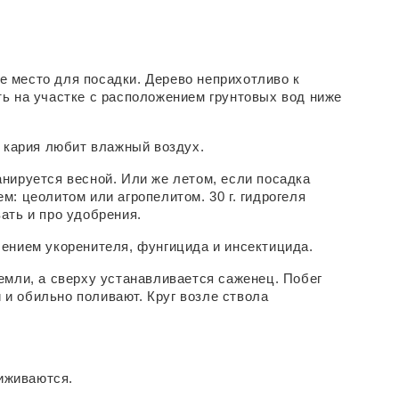
 место для посадки. Дерево неприхотливо к 
ь на участке с расположением грунтовых вод ниже 
к кария любит влажный воздух.
нируется весной. Или же летом, если посадка 
: цеолитом или агропелитом. 30 г. гидрогеля 
ать и про удобрения.
лением укоренителя, фунгицида и инсектицида.
емли, а сверху устанавливается саженец. Побег 
 обильно поливают. Круг возле ствола 
риживаются.