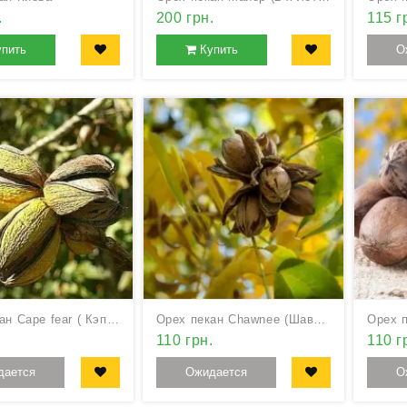
.
200 грн.
115 г
упить
Купить
О
Орех пекан Cape fear ( Кэп фэа)
Орех пекан Chawnee (Шавния)
.
110 грн.
110 г
дается
Ожидается
О