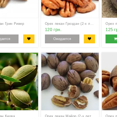
ан Грин Ривер
Орех пекан Гроздан (2-х летний)
.
120 грн.
125 г
дается
Ожидается
ан Киова
Орех пекан Майор (2-х летний)