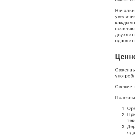
Начальны
увеличив
каждым г
появляют
двухлетн
однолетн
Ценн
Саженцы 
употребл
Свежие 
Полезны
Оре
При
тек
Дер
ядр