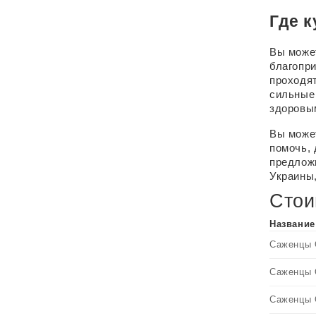
Где к
Вы может
благопри
проходят
сильные 
здоровы
Вы может
помочь,
предлож
Украины,
Стои
Название
Саженцы О
Саженцы О
Саженцы О