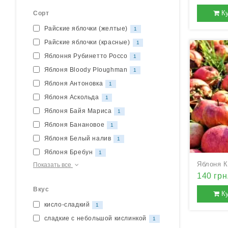
К
Сорт
Райские яблочки (желтые)
1
Райские яблочки (красные)
1
Яблоння Рубинетто Россо
1
Яблоня Bloody Ploughman
1
Яблоня Антоновка
1
Яблоня Аскольда
1
Яблоня Байя Мариса
1
Яблоня Банановое
1
Яблоня Белый налив
1
Яблоня Бребун
1
Яблоня 
Показать все
140 грн
Вкус
К
кисло-сладкий
1
сладкие с небольшой кислинкой
1