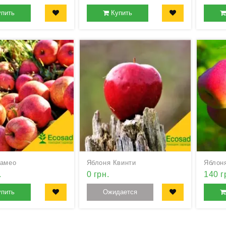
упить
Купить
Камео
Яблоня Квинти
Яблон
.
0 грн.
140 г
упить
Ожидается