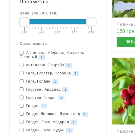
Параметры
Цена
140
-
850
грн.
Пепинка 
150 грн
140
144
180
306
850
К
Опыляемость
Антоновка, Айдаред, Кальвиль
Снежный
1
антоновка, Санрайз
1
Гала, Глостер, Флорина
1
Гала, Голден
1
Глостер , Айдаред
3
Глостер, Голден
1
Голден
1
Голден Делишес, Джонаголд
1
Голден, Гала, Айдаред
1
Голден, Гала, Фуджи
1
Райское 