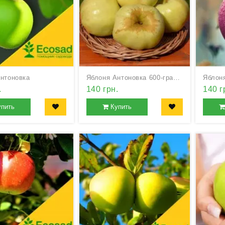
нтоновка
Яблоня Антоновка 600-граммовая
Яблон
.
140 грн.
140 г
упить
Купить