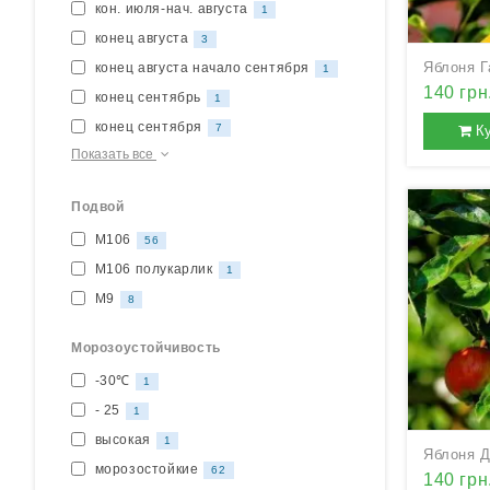
кон. июля-нач. августа
1
конец августа
3
Яблоня Г
конец августа начало сентября
1
140 грн
конец сентябрь
1
конец сентября
7
К
Показать все
Подвой
М106
56
М106 полукарлик
1
М9
8
Морозоустойчивость
-30℃
1
- 25
1
высокая
1
Яблоня 
морозостойкие
62
140 грн