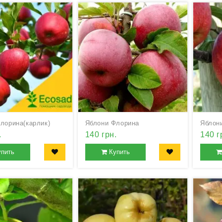
лорина(карлик)
Яблони Флорина
Яблон
.
140 грн.
140 г
упить
Купить