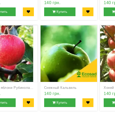
.
140 грн.
140 г
упить
Купить
Саженцы яблони Рубинола Рубинетте Россо
Снежный Кальвиль
Хоней
.
140 грн.
140 г
упить
Купить