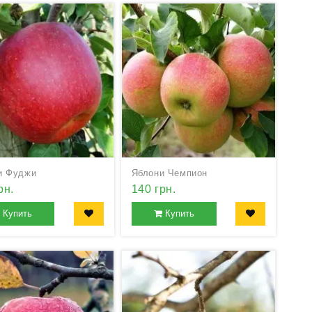
и Фуджи
Яблони Чемпион
рн.
140 грн.
Купить
Купить