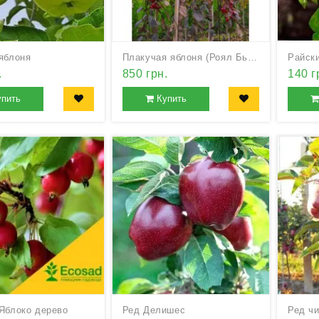
яблоня
Плакучая яблоня (Роял Бьюти)
Райск
.
850 грн.
140 г
упить
Купить
Яблоко дерево
Ред Делишес
Ред ч