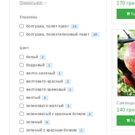
170 грн
Показать все
К
Упаковка
болтушка, полит пакет
16
болтушка, полиэтиленовый пакет
49
Цвет
белый
2
бордовый
1
желто-зеленый
1
желтовато-красный
2
желтовато-кремовый
1
желтый
6
зеленовато-желтый
3
140 грн
зеленоватый с красным бочком
2
К
зеленый
4
зеленый с красным бочком
1