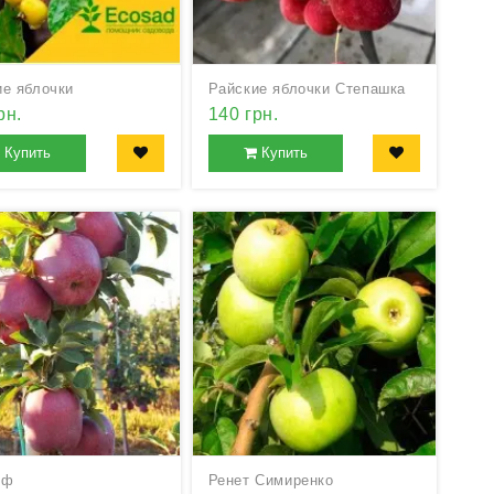
ие яблочки
Райские яблочки Степашка
рн.
140 грн.
Купить
Купить
иф
Ренет Симиренко