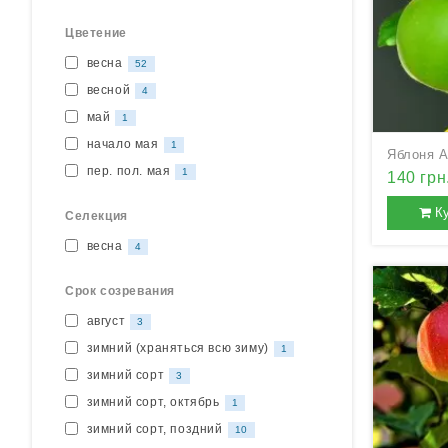
Цветение
весна
52
весной
4
май
1
начало мая
1
Яблоня А
пер. пол. мая
1
140 грн
К
Селекция
весна
4
Срок созревания
август
3
зимний (храняться всю зиму)
1
зимний сорт
3
зимний сорт, октябрь
1
зимний сорт, поздний
10