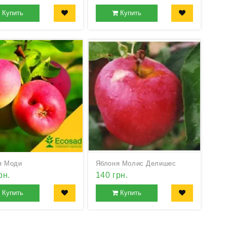
Купить
Купить
я Моди
Яблоня Молис Делишес
рн.
140 грн.
Купить
Купить