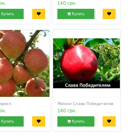
рн.
140 грн.
Купить
Купить
 крисп
Яблоки Слава Победителям
рн.
140 грн.
Купить
Купить