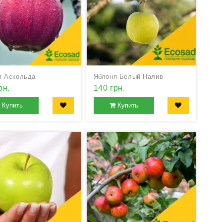
я Аскольда
Яблоня Белый Налив
рн.
140 грн.
Купить
Купить