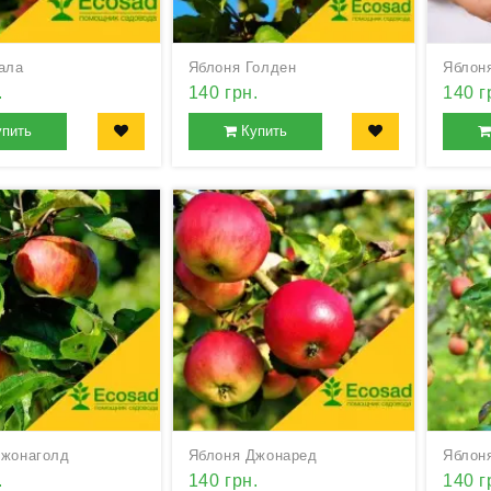
ала
Яблоня Голден
Яблоня
.
140 грн.
140 г
упить
Купить
Джонаголд
Яблоня Джонаред
Яблон
.
140 грн.
140 г