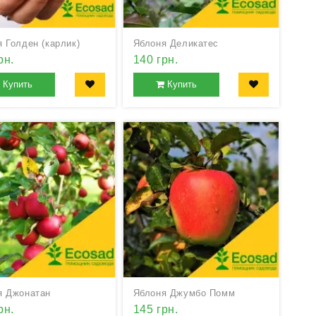
 Голден (карлик)
Яблоня Деликатес
рн.
140 грн.
Купить
Купить
я Джонатан
Яблоня Джумбо Помм
рн.
145 грн.