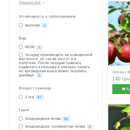
Показать все
Устойчивость к заболеваниям
высокая
3
Вид
М106
1
посадку производить на освещенной
местности, но так же растут и в
полутени. После посадки саженец
подвязать к колышку и обильно полить,
но чрезмерная влага может погубить
Яблоко Ф
деревцо.
1
140 грн
Возраст саженца
К
1 год
67
Грунт
плодородная почва
62
плодородная, суглинистая почва
1