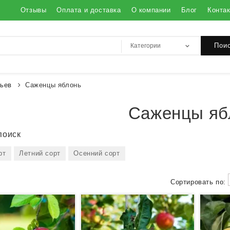
Отзывы
Оплата и доставка
О компании
Блог
Конта
Пои
ьев
Саженцы яблонь
Саженцы яб
поиск
рт
Летний сорт
Осенний сорт
Сортировать по: