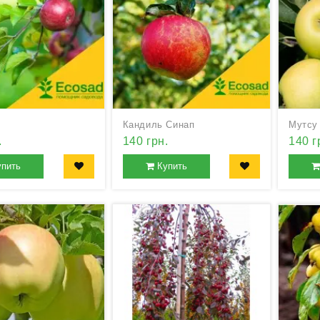
Кандиль Синап
Мутсу
.
140 грн.
140 г
упить
Купить