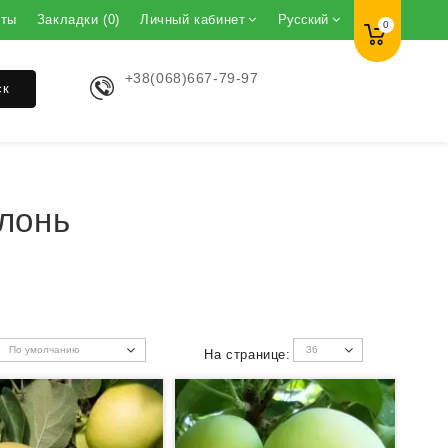
кты
Закладки (0)
Личный кабинет
Русский
0
+38(068)667-79-97
ск
лонь
На странице: