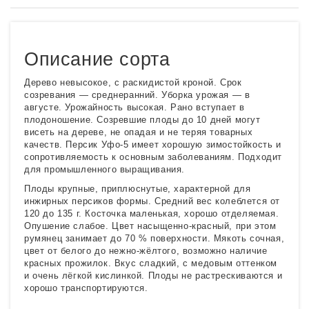
Описание сорта
Дерево невысокое, с раскидистой кроной. Срок
созревания — среднеранний. Уборка урожая — в
августе. Урожайность высокая. Рано вступает в
плодоношение. Созревшие плоды до 10 дней могут
висеть на дереве, не опадая и не теряя товарных
качеств. Персик Уфо-5 имеет хорошую зимостойкость и
сопротивляемость к основным заболеваниям. Подходит
для промышленного выращивания.
Плоды крупные, приплюснутые, характерной для
инжирных персиков формы. Средний вес колеблется от
120 до 135 г. Косточка маленькая, хорошо отделяемая.
Опушение слабое. Цвет насыщенно-красный, при этом
румянец занимает до 70 % поверхности. Мякоть сочная,
цвет от белого до нежно-жёлтого, возможно наличие
красных прожилок. Вкус сладкий, с медовым оттенком
и очень лёгкой кислинкой. Плоды не растрескиваются и
хорошо транспортируются.