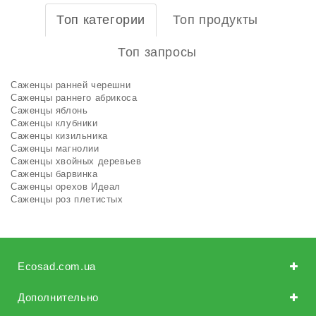
Топ категории
Топ продукты
Топ запросы
Саженцы ранней черешни
Саженцы раннего абрикоса
Саженцы яблонь
Саженцы клубники
Саженцы кизильника
Саженцы магнолии
Саженцы хвойных деревьев
Саженцы барвинка
Саженцы орехов Идеал
Саженцы роз плетистых
Ecosad.com.ua
Дополнительно