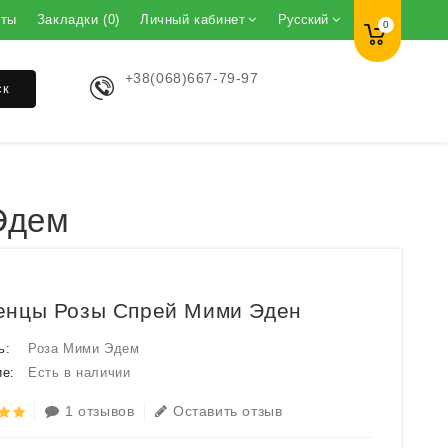
кты
Закладки (0)
Личный кабинет
Русский
0
+38(068)667-79-97
ск
Эдем
енцы Розы Спрей Мими Эден
ь:
Роза Мими Эдем
е:
Есть в наличии
1 отзывов
Оставить отзыв