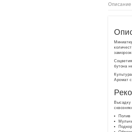
Описание
Опис
Миниатюр
количест
заморозк
Соцветия
бутона н
Культура
Аромат с
Реко
Высадку 
сквозняк
Полив 
Мульчи
Подкор
Обрезк