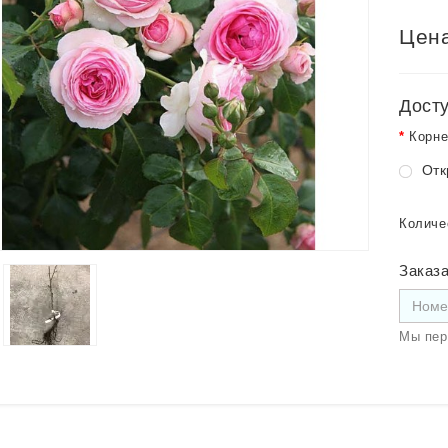
Цена
Дост
Корне
Отк
Количе
Заказа
Мы пер