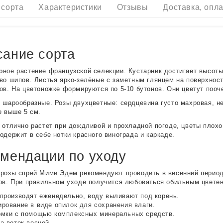
 сорта
Характеристики
Отзывы
Доставка, опла
ание сорта
ное растение французской селекции. Кустарник достигает высоты
во шипов. Листья ярко-зелёные с заметным глянцем на поверхнос
ов. На цветоножке формируются по 5-10 бутонов. Они цветут пооч
 шарообразные. Розы двухцветные: сердцевина густо махровая, не
е выше 5 см.
 отлично растет при дождливой и прохладной погоде, цветы плохо
одержит в себе нотки красного винограда и каркаде.
мендации по уходу
розы спрей Мими Эдем рекомендуют проводить в весенний период 
ов. При правильном уходе получится любоваться обильным цветен
производят еженедельно, воду выливают под корень.
рование в виде опилок для сохранения влаги.
мки с помощью комплексных минеральных средств.
а веток весной.