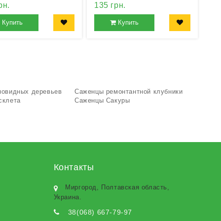
рн.
135 грн.
Купить
Купить
новидных деревьев
Саженцы ремонтантной клубники
склета
Саженцы Сакуры
Контакты
Миргород, Полтавская область,
Украина.
38(068) 667-79-97