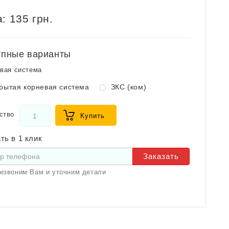
:
135 грн.
упные варианты
вая система
рытая корневая система
ЗКС (ком)
ство
Купить
ть в 1 клик
Заказать
езвоним Вам и уточним детали