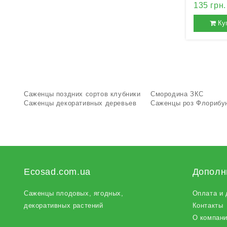
135 грн.
Ку
Саженцы поздних сортов клубники
Смородина ЗКС
Саженцы декоративных деревьев
Саженцы роз Флорибу
Ecosad.com.ua
Дополн
Саженцы плодовых
, ягодных,
Оплата и 
декоративных растений
Контакты
О компан