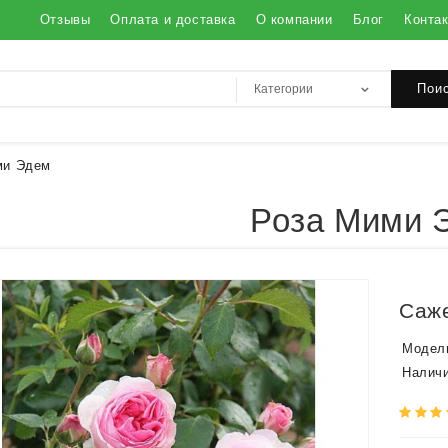
Отзывы
Оплата и доставка
О компании
Блог
Конта
Пои
ми Эдем
Роза Мими 
Саж
Модел
Наличи