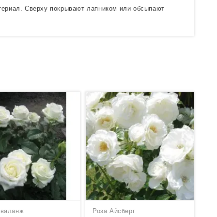
атериал. Сверху покрывают лапником или обсыпают
Аваланж
Роза Айсберг