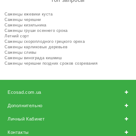
Топ запросы
Саженцы ежевики куста
Саженцы черешни
Саженцы кизильника
Саженцы груши осеннего срока
Летний сорт
Саженцы скороплодного грецкого ореха
Саженцы карликовых деревьев
Саженцы сливы
Саженцы винограда кишмиш
Саженцы черешни поздних сроков созревания
Ecosad.com.ua
Дополнительно
Личный Кабинет
Контакты