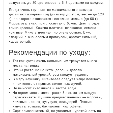
выпустить до 30 цветоносов, с 6–8 цветками на каждом.
Ягоды очень крупные, но максимального размера
достигают в первый год (диаметр до 9 см, вес — до 120
г), со второго становятся несколько мельче (до 60 г).
Форма овальная, приплюснутая с боков. Цвет плодов
тёмно-красный. Кожица плотная, шершавая, семена
крупные. Мякоть плотная, но очень сочная. Вкус
сладкий, с ананасовым привкусом, аромат сильный,
характерный.
Рекомендации по уходу:
Так как кусты очень большие, им требуется много
места на грядке.
Чтобы растение не истощалось и давало
максимальный урожай, усы следует удалять.
В жару клубнику Гигантелла следует чаще поливать
и притенять от прямых солнечных лучей.
Не выносит сквозняков и застоя воды
На одном месте может расти 8 лет, затем следует
пересаживать. Лучшие предшественники — морковь,
бобовые, чеснок, кукуруза, сельдерей. Плохие —
капуста, томаты, баклажаны, картофель.
Сорт самоопыляемый, но увеличить урожайность на