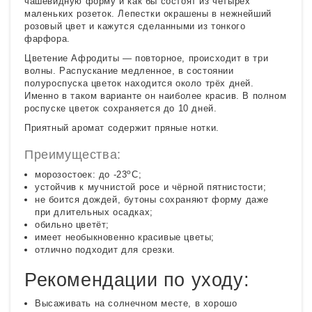
чашевидную форму и как бы состоят из четырёх
маленьких розеток. Лепестки окрашены в нежнейший
розовый цвет и кажутся сделанными из тонкого
фарфора.
Цветение Афродиты — повторное, происходит в три
волны. Распускание медленное, в состоянии
полуроспуска цветок находится около трёх дней.
Именно в таком варианте он наиболее красив. В полном
роспуске цветок сохраняется до 10 дней.
Приятный аромат содержит пряные нотки.
Преимущества:
о
морозостоек: до -23
С;
устойчив к мучнистой росе и чёрной пятнистости;
не боится дождей, бутоны сохраняют форму даже
при длительных осадках;
обильно цветёт;
имеет необыкновенно красивые цветы;
отлично подходит для срезки.
Рекомендации по уходу:
Высаживать на солнечном месте, в хорошо