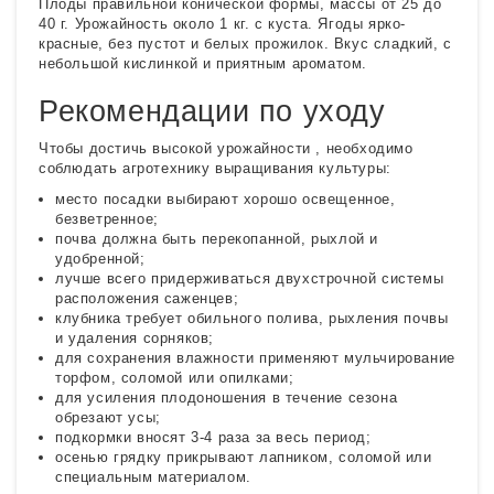
Плоды правильной конической формы, массы от 25 до
40 г. Урожайность около 1 кг. с куста. Ягоды ярко-
красные, без пустот и белых прожилок. Вкус сладкий, с
небольшой кислинкой и приятным ароматом.
Рекомендации по уходу
Чтобы достичь высокой урожайности , необходимо
соблюдать агротехнику выращивания культуры:
место посадки выбирают хорошо освещенное,
безветренное;
почва должна быть перекопанной, рыхлой и
удобренной;
лучше всего придерживаться двухстрочной системы
расположения саженцев;
клубника требует обильного полива, рыхления почвы
и удаления сорняков;
для сохранения влажности применяют мульчирование
торфом, соломой или опилками;
для усиления плодоношения в течение сезона
обрезают усы;
подкормки вносят 3-4 раза за весь период;
осенью грядку прикрывают лапником, соломой или
специальным материалом.