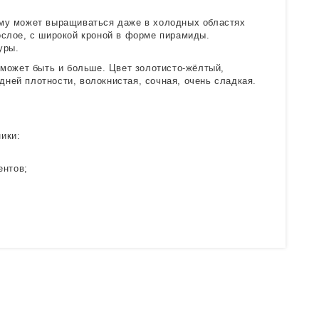
ому может выращиваться даже в холодных областях
ослое, с широкой кроной в форме пирамиды.
уры.
 может быть и больше. Цвет золотисто-жёлтый,
ней плотности, волокнистая, сочная, очень сладкая.
ики:
ентов;