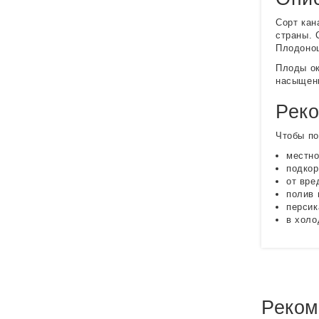
Сорт кан
страны. 
Плодонош
Плоды ок
насыщенн
Реко
Чтобы по
местно
подкор
от вре
полив 
персик
в холо
Реком