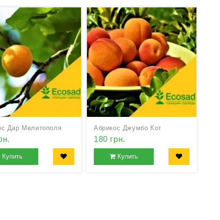
ос Дар Мелитополя
Абрикос Джумбо Кот
рн.
180 грн.
Купить
Купить