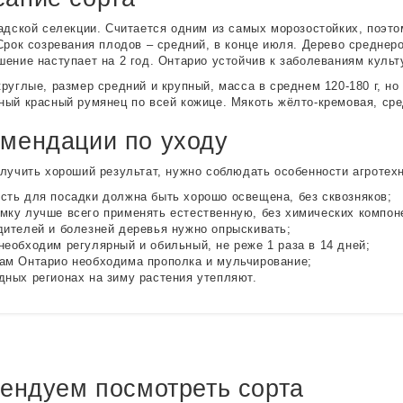
адской селекции. Считается одним из самых морозостойких, поэт
Срок созревания плодов – средний, в конце июля. Дерево среднер
ение наступает на 2 год. Онтарио устойчив к заболеваниям культ
руглые, размер средний и крупный, масса в среднем 120-180 г, но
ый красный румянец по всей кожице. Мякоть жёлто-кремовая, сред
мендации по уходу
лучить хороший результат, нужно соблюдать особенности агротехн
сть для посадки должна быть хорошо освещена, без сквозняков;
мку лучше всего применять естественную, без химических компон
дителей и болезней деревья нужно опрыскивать;
необходим регулярный и обильный, не реже 1 раза в 14 дней;
ам Онтарио необходима прополка и мульчирование;
дных регионах на зиму растения утепляют.
ендуем посмотреть сорта