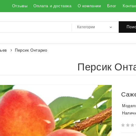
Отзывы
Оплата и доставка
О компании
Блог
Конта
Пои
ьев
Персик Онтарио
Персик Онт
Саже
Модел
Наличи