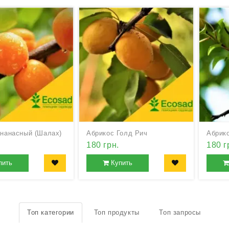
ананасный (Шалах)
Абрикос Голд Рич
Абрик
180 грн.
180 г
пить
Купить
Топ категории
Топ продукты
Топ запросы