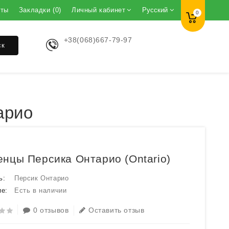
кты
Закладки (0)
Личный кабинет
Русский
0
+38(068)667-79-97
ск
арио
нцы Персика Онтарио (Ontario)
ь:
Персик Онтарио
е:
Есть в наличии
0 отзывов
Оставить отзыв