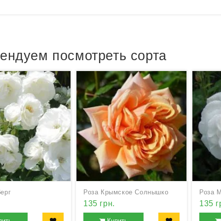
ендуем посмотреть сорта
берг
Роза Крымское Солнышко
Роза 
135 грн.
135 г
пить
Купить