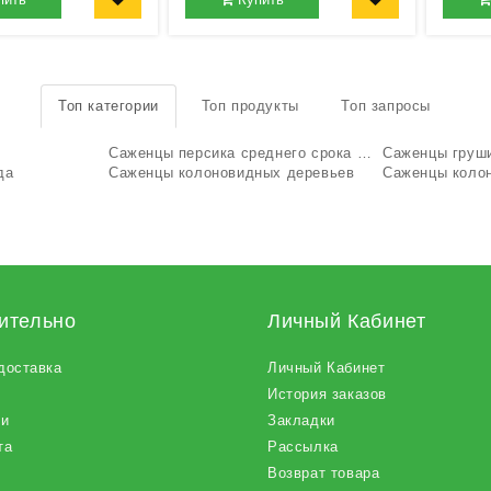
Топ категории
Топ продукты
Топ запросы
Саженцы персика среднего срока созревания
Саженцы груш
да
Саженцы колоновидных деревьев
Саженцы коло
ительно
Личный Кабинет
доставка
Личный Кабинет
История заказов
ии
Закладки
та
Рассылка
Возврат товара