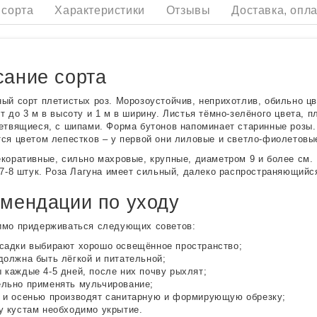
 сорта
Характеристики
Отзывы
Доставка, опла
ание сорта
ый сорт плетистых роз. Морозоустойчив, неприхотлив, обильно цв
т до 3 м в высоту и 1 м в ширину. Листья тёмно-зелёного цвета, 
етвящиеся, с шипами. Форма бутонов напоминает старинные розы. 
ся цветом лепестков – у первой они лиловые и светло-фиолетовые
коративные, сильно махровые, крупные, диаметром 9 и более см. 
 7-8 штук. Роза Лагуна имеет сильный, далеко распространяющийс
мендации по уходу
имо придерживаться следующих советов:
садки выбирают хорошо освещённое пространство;
должна быть лёгкой и питательной;
 каждые 4-5 дней, после них почву рыхлят;
льно применять мульчирование;
 и осенью производят санитарную и формирующую обрезку;
у кустам необходимо укрытие.