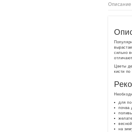
Описание
Опис
Популярн
вырастае
сильно в
отличают
Цветы де
кисти по
Реко
Необход
для по
почва 
поливы
желате
весной
на зим