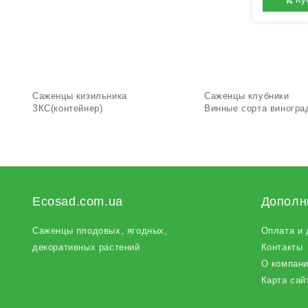
Саженцы кизильника
Саженцы клубники
ЗКС(контейнер)
Винные сорта виногра
Ecosad.com.ua
Дополн
Саженцы плодовых
, ягодных,
Оплата и 
декоративных растений
Контакты
О компан
Карта сай