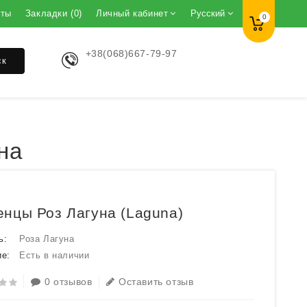
кты
Закладки (0)
Личный кабинет
Русский
0
+38(068)667-79-97
ск
на
нцы Роз Лагуна (Laguna)
ь:
Роза Лагуна
е:
Есть в наличии
0 отзывов
Оставить отзыв