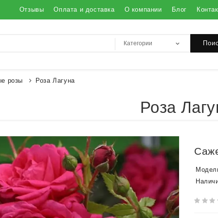
Отзывы
Оплата и доставка
О компании
Блог
Конта
Пои
ые розы
Роза Лагуна
Роза Лагу
Саже
Модел
Наличи