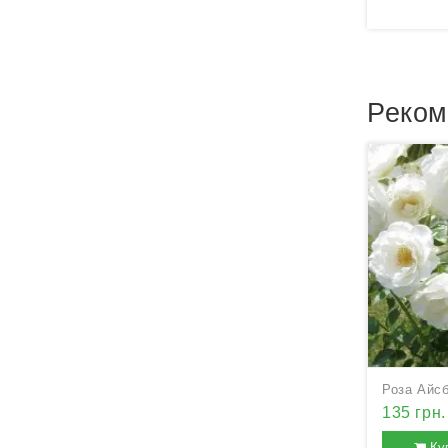
Реком
Роза Айс
135 грн.
Ку