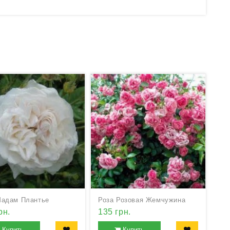
Мадам Плантье
Роза Розовая Жемчужина
рн.
135 грн.
Купить
Купить