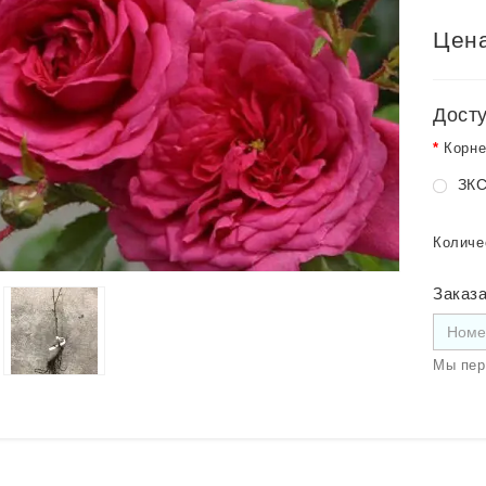
Цена
Дост
Корне
ЗКС
Количе
Заказа
Мы пер