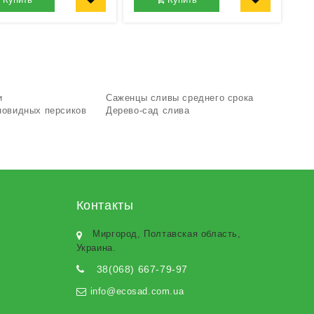
и
Саженцы сливы среднего срока
новидных персиков
Дерево-сад слива
Контакты
Миргород, Полтавская область,
Украина.
38(068) 667-79-97
info@ecosad.com.ua