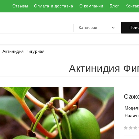
Отзывы
Оплата и доставка
О компании
Блог
Конта
Пои
Актинидия Фигурная
Актинидия Фи
Саж
Модел
Наличи