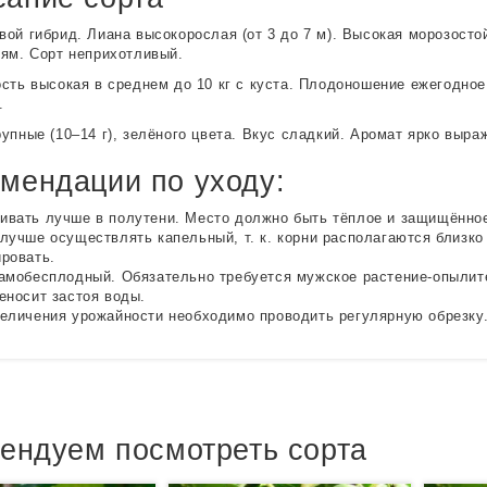
ой гибрид. Лиана высокорослая (от 3 до 7 м). Высокая морозосто
ям. Сорт неприхотливый.
сть высокая в среднем до 10 кг с куста. Плодоношение ежегодное
.
упные (10–14 г), зелёного цвета. Вкус сладкий. Аромат ярко выра
мендации по уходу:
вать лучше в полутени. Место должно быть тёплое и защищённое
лучше осуществлять капельный, т. к. корни располагаются близко
ровать.
амобесплодный. Обязательно требуется мужское растение-опылит
еносит застоя воды.
еличения урожайности необходимо проводить регулярную обрезку
ендуем посмотреть сорта