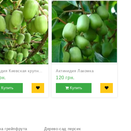
Актинидия Киевская крупноплодная (женская)
Актинидия Лакомка
рн.
120 грн.
Купить
Купить
ва грейпфрута
Дерево-сад персик