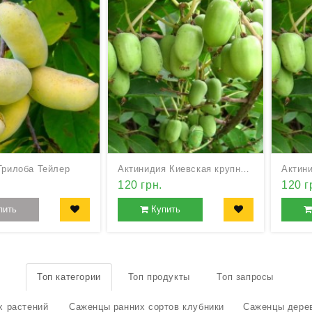
Трилоба Тейлер
Актинидия Киевская крупноплодная
120 грн.
120 г
пить
Купить
Топ категории
Топ продукты
Топ запросы
х растений
Саженцы ранних сортов клубники
Саженцы дере