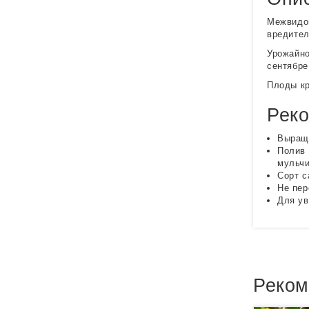
Межвидов
вредител
Урожайно
сентябре
Плоды кр
Реко
Выращи
Полив 
мульчи
Сорт с
Не пер
Для ув
Реком