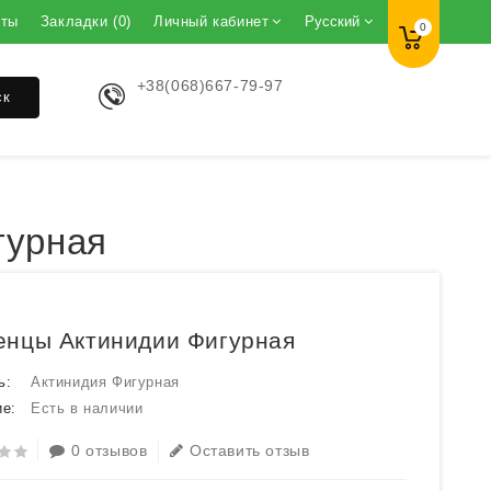
кты
Закладки (0)
Личный кабинет
Русский
0
+38(068)667-79-97
ск
гурная
енцы Актинидии Фигурная
ь:
Актинидия Фигурная
е:
Есть в наличии
0 отзывов
Оставить отзыв