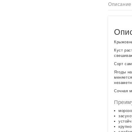
Описание
Опис
Крыжовни
Куст рас
свешиваю
Сорт сам
Ягоды на
меняется
незамет
Сочная м
Преим
морозо
засухо
устойч
крупно
слабая