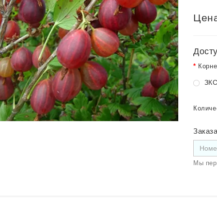
Цена
Дост
Корне
ЗКС
Количе
Заказа
Мы пер