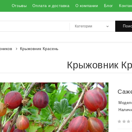
Отзывы
Оплата и доставка
О компании
Блог
Конта
Пои
рников
Крыжовник Красень
Крыжовник К
Саж
Модел
Наличи