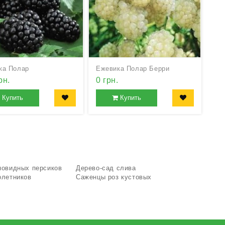
ка Полар
Ежевика Полар Берри
рн.
0 грн.
Купить
Купить
новидных персиков
Дерево-сад слива
олетников
Саженцы роз кустовых