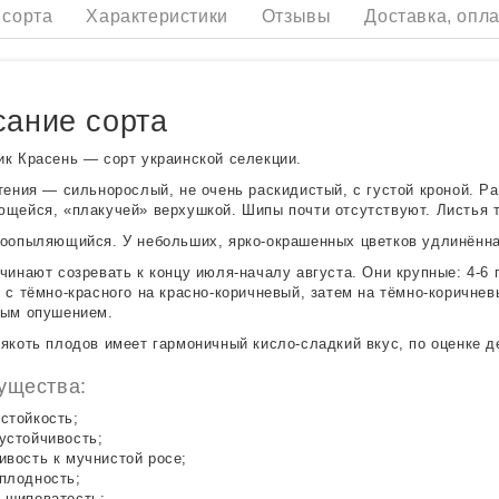
 сорта
Характеристики
Отзывы
Доставка, опла
ание сорта
к Красень — сорт украинской селекции.
тения — сильнорослый, не очень раскидистый, с густой кроной. Ра
щейся, «плакучей» верхушкой. Шипы почти отсутствуют. Листья т
оопыляющийся. У небольших, ярко-окрашенных цветков удлинённ
чинают созревать к концу июля-началу августа. Они крупные: 4-6 г
 с тёмно-красного на красно-коричневый, затем на тёмно-коричневы
ным опушением.
якоть плодов имеет гармоничный кисло-сладкий вкус, по оценке де
ущества:
стойкость;
устойчивость;
ивость к мучнистой росе;
плодность;
 шиповатость;