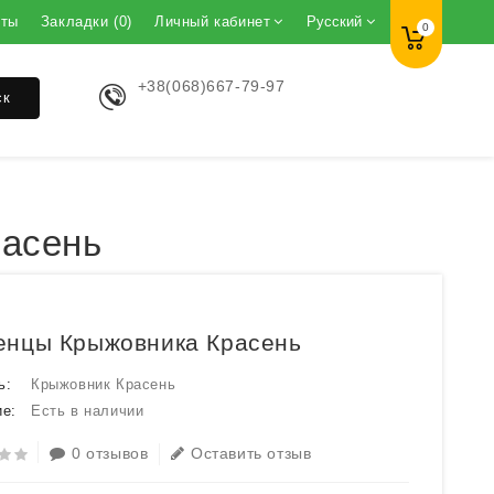
кты
Закладки (0)
Личный кабинет
Русский
0
+38(068)667-79-97
ск
расень
енцы Крыжовника Красень
ь:
Крыжовник Красень
е:
Есть в наличии
0 отзывов
Оставить отзыв