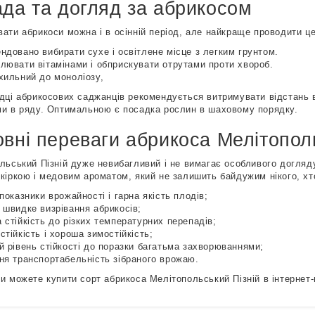
да та догляд за абрикосом
ати абрикоси можна і в осінній період, але найкраще проводити це
ндовано вибирати сухе і освітлене місце з легким грунтом.
лювати вітамінами і обприскувати отрутами проти хвороб.
хильний до моноліозу,
дці абрикосових саджанців рекомендується витримувати відстань 
и в ряду. Оптимальною є посадка рослин в шаховому порядку.
вні переваги абрикоса Мелітополь
льський Пізній дуже невибагливий і не вимагає особливого догляду
кіркою і медовим ароматом, який не залишить байдужим нікого, хто
 показники врожайності і гарна якість плодів;
 швидке визрівання абрикосів;
 стійкість до різких температурних перепадів;
стійкість і хороша зимостійкість;
й рівень стійкості до поразки багатьма захворюваннями;
ня транспортабельність зібраного врожаю.
и можете купити сорт абрикоса Мелітопольський Пізній в інтернет-