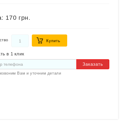
:
170 грн.
ство
Купить
ть в 1 клик
Заказать
езвоним Вам и уточним детали