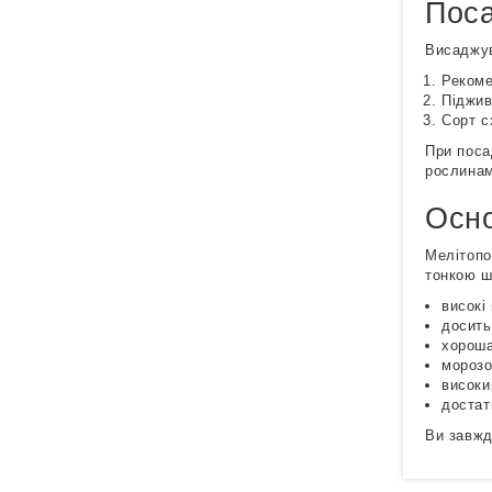
Поса
Висаджув
Рекоме
Піджив
Сорт с
При поса
рослинам
Осно
Мелітопо
тонкою ш
високі
досить
хороша
морозо
високи
достат
Ви завжд