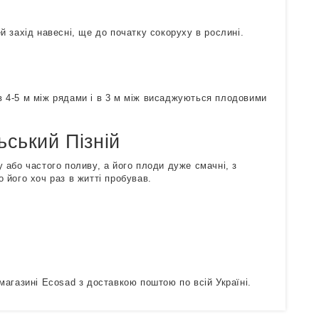
й захід навесні, ще до початку сокоруху в рослині.
в 4-5 м між рядами і в 3 м між висаджуються плодовими
ський Пізній
 або частого поливу, а його плоди дуже смачні, з
 його хоч раз в житті пробував.
магазині Ecosad з доставкою поштою по всій Україні.