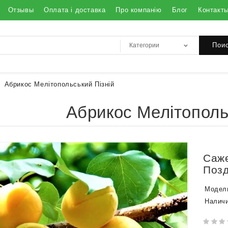
Отзывы
Оплата і доставка
Про компанію
Блог
Контакт
Пои
Абрикос Мелітопольський Пізній
Абрикос Мелітополь
Саже
Позд
Модел
Наличи