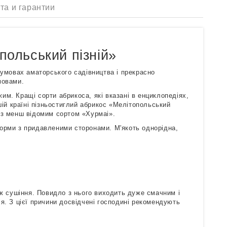
та и гарантии
польський пізній»
 умовах аматорського садівництва і прекрасно
мовами.
жим. Кращі сорти абрикоса, які вказані в енциклопедіях,
шій країні пізньостиглий абрикос «Мелітопольський
 з менш відомим сортом «Хурмаі».
орми з придавленими сторонами. М'якоть однорідна,
ож сушіння. Повидло з нього виходить дуже смачним і
я. З цієї причини досвідчені господині рекомендують