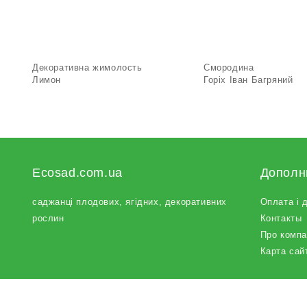
Декоративна жимолость
Смородина
Лимон
Горіх Іван Багряний
Ecosad.com.ua
Дополн
саджанці плодових
, ягідних,
декоративних
Оплата і 
рослин
Контакты
Про компа
Карта сай