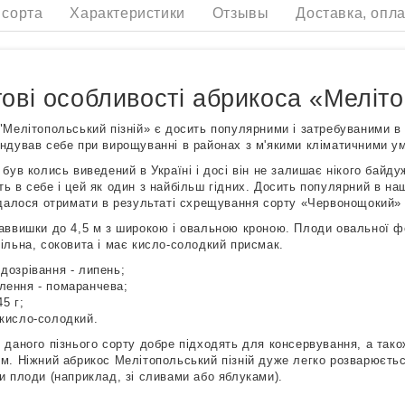
 сорта
Характеристики
Отзывы
Доставка, опла
ові особливості абрикоса «Меліто
"Мелітопольський пізній» є досить популярними і затребуваними в
ндував себе при вирощуванні в районах з м'якими кліматичними у
 був колись виведений в Україні і досі він не залишає нікого байду
ь в себе і цей як один з найбільш гідних. Досить популярний в на
вдалося отримати в результаті схрещування сорту «Червонощокий»
аввишки до 4,5 м з широкою і овальною кроною. Плоди овальної ф
ільна, соковита і має кисло-солодкий присмак.
 дозрівання - липень;
лення - помаранчева;
45 г;
 кисло-солодкий.
 даного пізнього сорту добре підходять для консервування, а так
м. Ніжний абрикос Мелітопольський пізній дуже легко розварюєтьс
и плоди (наприклад, зі сливами або яблуками).