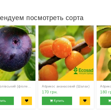
ендуем посмотреть сорта
Інжир Королівський (фіолетовий)
Абрикос ананасовий (Шалах)
Абрико
170 грн.
180 г
пить
Купить