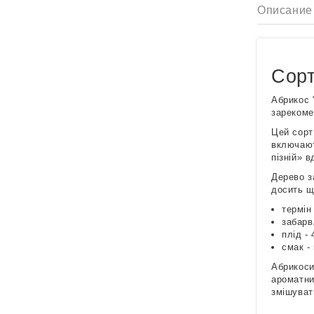
Описание
Сорт
Абрикос 
зарекоме
Цей сорт
включают
пізній» 
Дерево з
досить щ
термін
забарв
плід - 
смак -
Абрикоси
ароматни
змішуват