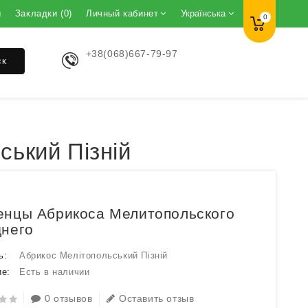
ы
Закладки (0)
Личный кабинет
Українська
0
+38(068)667-79-97
ск
ський Пізній
нцы Абрикоса Мелитопольского
него
ь:
Абрикос Мелітопольський Пізній
е:
Есть в наличии
0 отзывов
Оставить отзыв