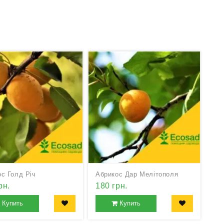
с Голд Річ
Абрикос Дар Мелітополя
рн.
180 грн.
Купить
Купить