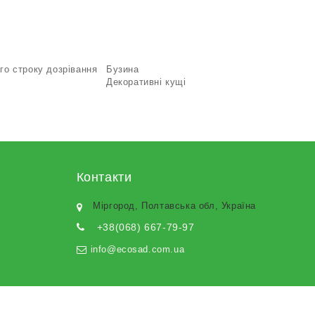
го строку дозрівання
Бузина
Декоративні кущі
Контакти
Міргород, Полтавська обл, Україна
+38(068) 667-79-97
info@ecosad.com.ua