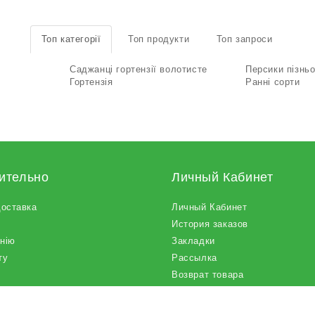
Топ категорії
Топ продукти
Топ запроси
Саджанці гортензії волотисте
Персики пізньо
Гортензія
Ранні сорти
ительно
Личный Кабинет
доставка
Личный Кабинет
История заказов
нію
Закладки
ту
Рассылка
Возврат товара
Оферта