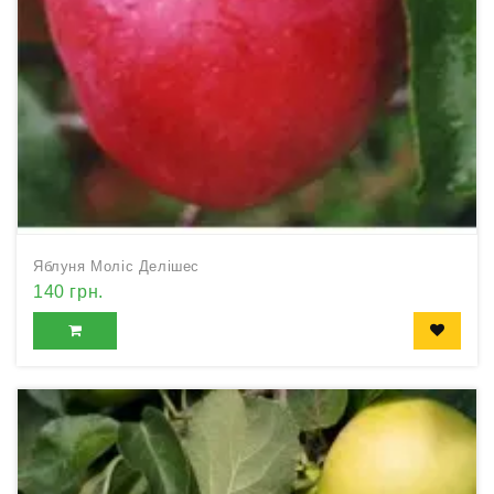
Яблуня Моліс Делішес
140 грн.