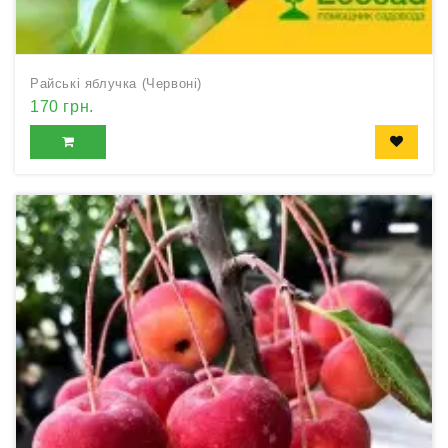
Райські яблучка (Червоні)
170 грн.