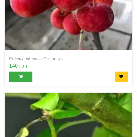
Райські яблучка Степашка
140 грн.