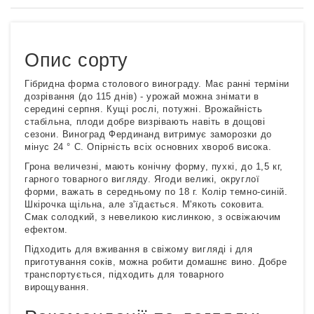
Опис сорту
Гібридна форма столового винограду. Має ранні терміни
дозрівання (до 115 днів) - урожай можна знімати в
середині серпня. Кущі рослі, потужні. Врожайність
стабільна, плоди добре визрівають навіть в дощові
сезони. Виноград Фердинанд витримує заморозки до
мінус 24 ° С. Опірність всіх основних хвороб висока.
Грона величезні, мають конічну форму, пухкі, до 1,5 кг,
гарного товарного вигляду. Ягоди великі, округлої
форми, важать в середньому по 18 г. Колір темно-синій.
Шкірочка щільна, але з'їдається. М'якоть соковита.
Смак солодкий, з невеликою кислинкою, з освіжаючим
ефектом.
Підходить для вживання в свіжому вигляді і для
приготування соків, можна робити домашнє вино. Добре
транспортується, підходить для товарного
вирощування.